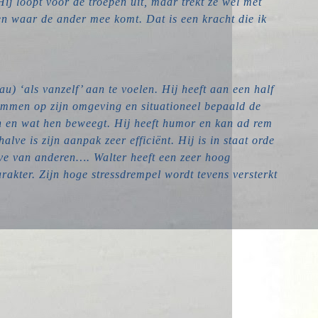
ij loopt voor de troepen uit, maar trekt ze wel met
en waar de ander mee komt. Dat is een kracht die ik
u) ‘als vanzelf’ aan te voelen. Hij heeft aan een half
emmen op zijn omgeving en situationeel bepaald de
en en wat hen beweegt. Hij heeft humor en kan ad rem
ve is zijn aanpak zeer efficiënt. Hij is in staat orde
eve van anderen…. Walter heeft een zeer hoog
rakter. Zijn hoge stressdrempel wordt tevens versterkt