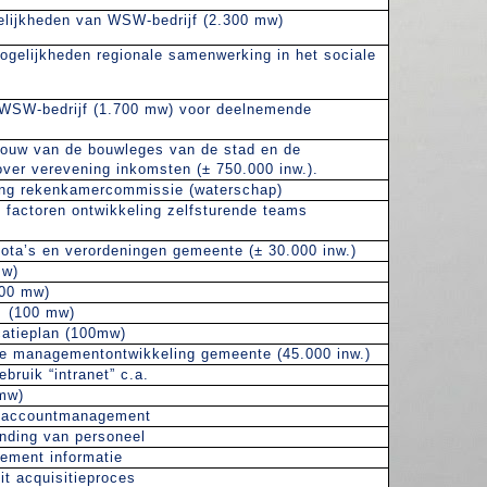
lijkheden van WSW-bedrijf (2.300 mw)
gelijkheden regionale samenwerking in het sociale
 WSW-bedrijf (1.700 mw) voor deelnemende
ouw van de bouwleges van de stad en de
over verevening inkomsten (± 750.000 inw.).
ing rekenkamercommissie (waterschap)
factoren ontwikkeling zelfsturende teams
nota’s en verordeningen gemeente (± 30.000 inw.)
mw)
100 mw)
(100 mw)
catieplan (100mw)
e managementontwikkeling gemeente (45.000 inw.)
bruik “intranet” c.a.
mw)
ie accountmanagement
nding van personeel
ement informatie
it acquisitieproces