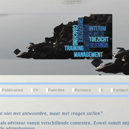
Publicaties
CV
Functies
Partners
€
Contact
t niet met antwoorden, maar met vragen stellen”
 als adviseur vanuit verschillende contexten. Zowel vanuit mijn
de adviesbureaus.