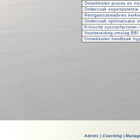
Ontwikkelen proces en ins
Onderzoek exportpotentie 
Reorganisatieadvies kerke
Onderzoek optimalisatie i
Kritische succesfactoren i
Voorbereiding omslag BBI 
Ontwikkelen handboek hypo
Advies | Coaching | Manage