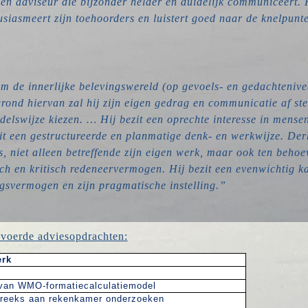
en adviseur die bijzonder helder en duidelijk communiceert. H
siasmeert zijn toehoorders en luistert goed naar de knelpunt
om de innerlijke belevingswereld (op gevoels- en gedachtenivea
ond hiervan zal hij zijn eigen gedrag en communicatie af st
ndelswijze kiezen. … Hij bezit een oprechte interesse in mens
t een gestructureerde en planmatige denk- en werkwijze. Derhal
s, niet alleen betreffende zijn eigen werk, maar ook ten beho
ch en kritisch redeneervermogen. Hij bezit een evenwichtig ka
ngsvermogen en zijn pragmatische instelling.”
evoerde adviesopdrachten:
erk
 van WMO-formatiecalculatiemodel
n reeks aan rekenkamer onderzoeken