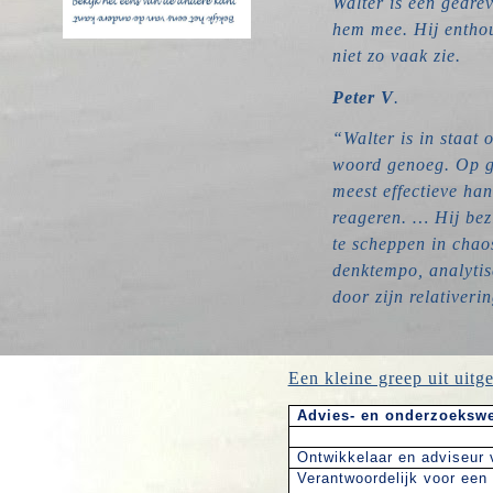
Walter is een gedrev
hem mee. Hij enthou
niet zo vaak zie.
Peter V
.
“Walter is in staat 
woord genoeg. Op gr
meest effectieve ha
reageren. … Hij bezi
te scheppen in chao
denktempo, analytis
door zijn relativeri
Een kleine greep uit uitg
Advies- en onderzoeksw
Ontwikkelaar en adviseur
Verantwoordelijk voor ee