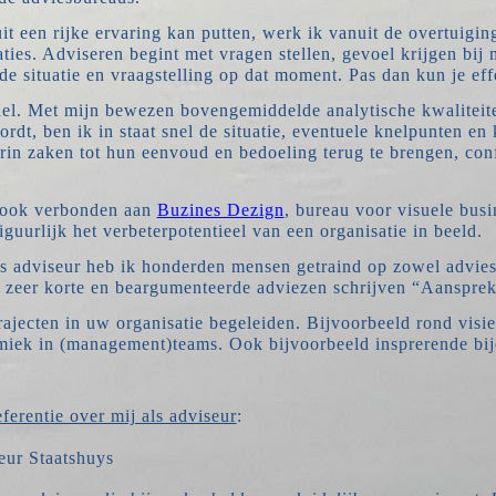
t een rijke ervaring kan putten, werk ik vanuit de overtuiging
aties. Adviseren begint met vragen stellen, gevoel krijgen bij 
e situatie en vraagstelling op dat moment. Pas dan kun je effe
nel. Met mijn bewezen bovengemiddelde analytische kwaliteit
rdt, ben ik in staat snel de situatie, eventuele knelpunten en
aarin zaken tot hun eenvoud en bedoeling terug te brengen, con
e ook verbonden aan
Buzines Dezign
, bureau voor visuele busi
figuurlijk het verbeterpotentieel van een organisatie in beeld.
ls adviseur heb ik honderden mensen getraind op zowel advies
zeer korte en beargumenteerde adviezen schrijven “Aansprek
rajecten in uw organisatie begeleiden. Bijvoorbeeld rond visie
ek in (management)teams. Ook bijvoorbeeld insprerende bije
eferentie over mij als adviseur
:
teur Staatshuys