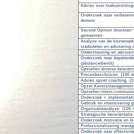
Advies over toekomstmoge
Onderzoek naar verbetermo
domein
Second Opinion doorstart
gemeenten
Analyse van de kostenopb
stadsdelen en advisering 
Ondersteuning en adviser
Onderzoek naar bepalende 
(abulancedienst)
Opstellen diverse beleids
Procesbeschrijven
(100 
Advies opzet coaching
(
Opzet Kennismanagement
Opstellen intern communi
Onderzoek + implementati
Gebruik en intensivering ge
Organisatieanalyse
(100 
Strategische heroriëntat
Onderzoek motivatie en bi
Professionalisering manag
Onderzoek naar effectivite