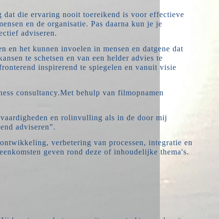
 dat die ervaring nooit toereikend is voor effectieve
mensen en de organisatie. Pas daarna kun je je
ctief adviseren.
en en het kunnen invoelen in mensen en datgene dat
 kansen te schetsen en van een helder advies te
fronterend inspirerend te spiegelen en vanuit visie
ness consultancy.
Met behulp van filmopnamen
vaardigheden en rolinvulling als in de door mij
end adviseren”.
ontwikkeling, verbetering van processen, integratie en
enkomsten geven rond deze of inhoudelijke thema's.