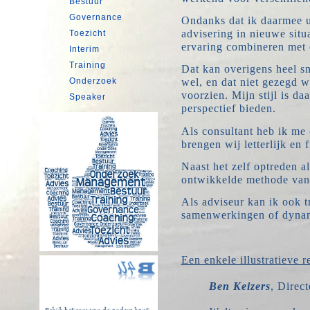
Bestuur
Governance
Ondanks dat ik daarmee ui
advisering in nieuwe situ
Toezicht
ervaring combineren met d
Interim
Training
Dat kan overigens heel s
Onderzoek
wel, en dat niet gezegd wo
voorzien. Mijn stijl is d
Speaker
perspectief bieden.
Als consultant heb ik m
brengen wij letterlijk en 
Naast het zelf optreden a
ontwikkelde methode van 
Als adviseur kan ik ook t
samenwerkingen of dynami
Een enkele illustratieve r
Ben Keizers
, Direc